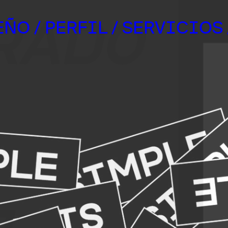
EÑO
/ PERFIL
/ SERVICIOS